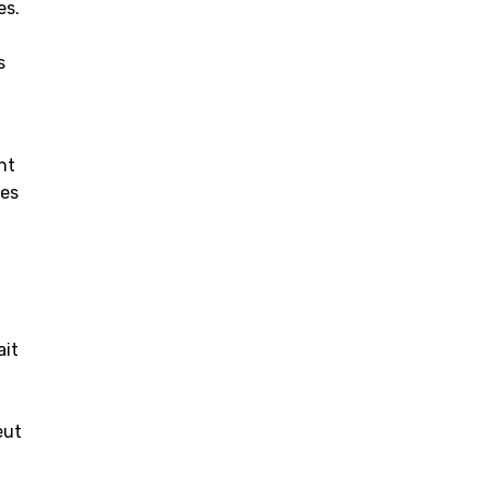
es.
s
nt
les
ait
eut