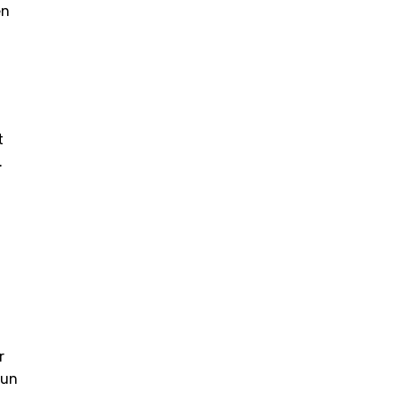
en
t
.
r
’un