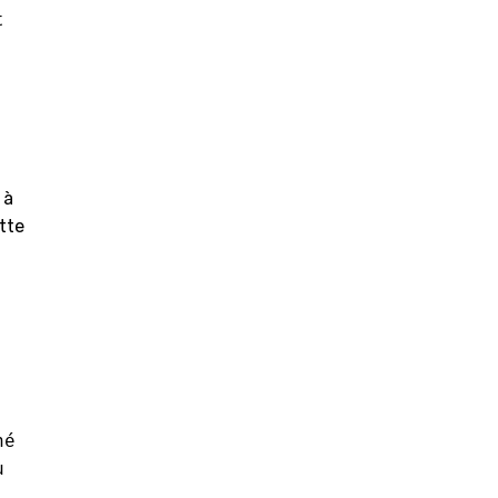
 
 à
tte
é 
 